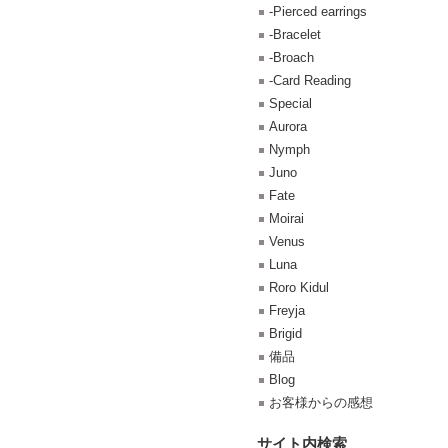
-Pierced earrings
-Bracelet
-Broach
-Card Reading
Special
Aurora
Nymph
Juno
Fate
Moirai
Venus
Luna
Roro Kidul
Freyja
Brigid
備品
Blog
お客様からの感想
サイト内検索