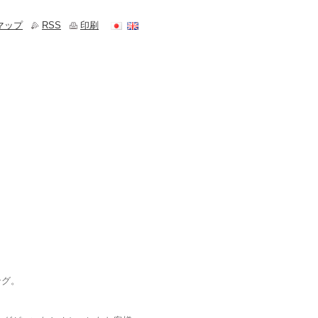
マップ
RSS
印刷
ング。