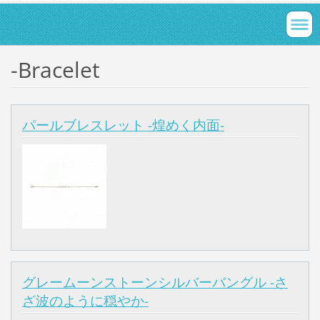
-Bracelet
パールブレスレット -煌めく内面-
グレームーンストーンシルバーバングル -さ
ざ波のように穏やか-