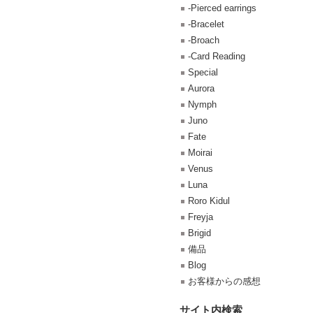
-Pierced earrings
-Bracelet
-Broach
-Card Reading
Special
Aurora
Nymph
Juno
Fate
Moirai
Venus
Luna
Roro Kidul
Freyja
Brigid
備品
Blog
お客様からの感想
サイト内検索