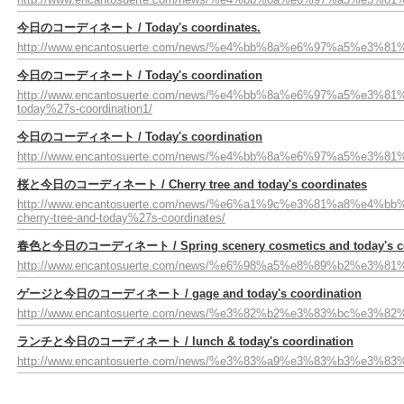
今日のコーディネート / Today's coordinates.
http://www.encantosuerte.com/news/%e4%bb%8a%e6%97%a5%
今日のコーディネート / Today's coordination
http://www.encantosuerte.com/news/%e4%bb%8a%e6%97%a5%
today%27s-coordination1/
今日のコーディネート / Today's coordination
http://www.encantosuerte.com/news/%e4%bb%8a%e6%97%a5%
桜と今日のコーディネート / Cherry tree and today's coordinates
http://www.encantosuerte.com/news/%e6%a1%9c%e3%81%a8%
cherry-tree-and-today%27s-coordinates/
春色と今日のコーディネート / Spring scenery cosmetics and today's co
http://www.encantosuerte.com/news/%e6%98%a5%e8%89%b2
ゲージと今日のコーディネート / gage and today's coordination
http://www.encantosuerte.com/news/%e3%82%b2%e3%83%bc
ランチと今日のコーディネート / lunch & today's coordination
http://www.encantosuerte.com/news/%e3%83%a9%e3%83%b3