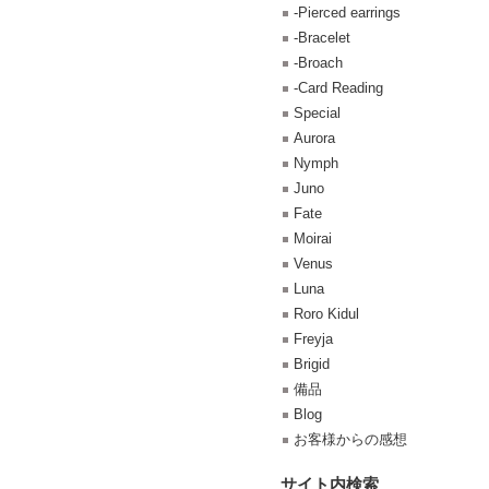
-Pierced earrings
-Bracelet
-Broach
-Card Reading
Special
Aurora
Nymph
Juno
Fate
Moirai
Venus
Luna
Roro Kidul
Freyja
Brigid
備品
Blog
お客様からの感想
サイト内検索