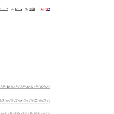
マップ
RSS
印刷
ad%e3%83%bc%e3%82%ba%e3%82%af%e3%82%a9%e3%83%bc%e3%83%84
e3%82%b3%e3%82%a4%e3%82%ba%e3%81%a8%e3%83%91%e3%83%bc%e3
e3%81%ae%e3%82%b3%e3%83%bc%e3%83%87%e3%82%a3%e3%83%8d%e3%