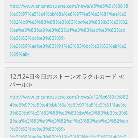
http://www.encantosuerte.com/news/a8%e6%9c%8818
%e6%97%a5%e4%bb%8a%e6%97%a5%e3%81%ae%e3
%82%b9%e3%83%88%e3%83%bc%e3%83%b3%e3%82
%aa%e3%83%a9%e3%82%af%e3%83%ab%e3%82%ab
%e3%83%bc%e3%83%89-
%e2%89%aa%e3%83%91%e3%83%bc%e3%83%ab%e2
%89%ab/
12月24日今日のストーンオラクルカード ≪
パール≫
http://www.encantosuerte.com/news/a12%e6%9c%882
4%e6%97%a5%e4%bb%8a%e6%97%a5%e3%81%ae%e
3%82%b9%e3%83%88%e3%83%bc%e3%83%b3%e3%8
2%aa%e3%83%a9%e3%82%af%e3%83%ab%e3%82%ab
%e3%83%bc%e3%83%89-
%e2%89%aa%e3%83%91%e3%83%bc%e3%83%ab%e2