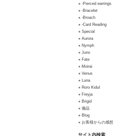
-Pierced earrings
-Bracelet
-Broach
-Card Reading
Special
Aurora
Nymph
Juno
Fate
Moirai
Venus
Luna
Roro Kidul
Freyja
Brigid
備品
Blog
お客様からの感想
サイト内検索