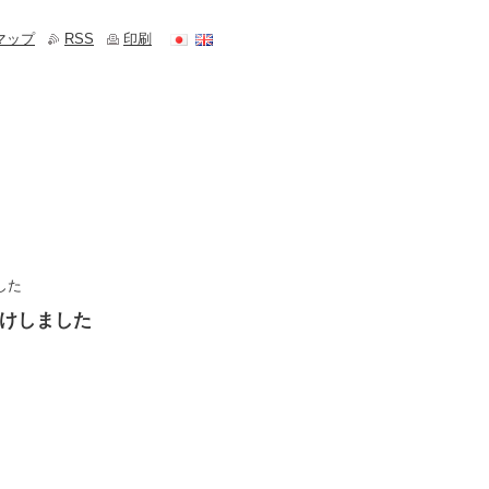
マップ
RSS
印刷
した
届けしました