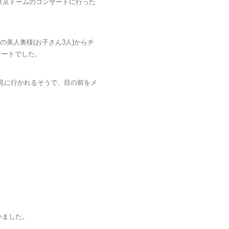
け東京ドームのコンサートに行った
美人奥様(お子さん3人)からチ
サートでした。
、見に行かれるそうで、目の前をメ
いました。