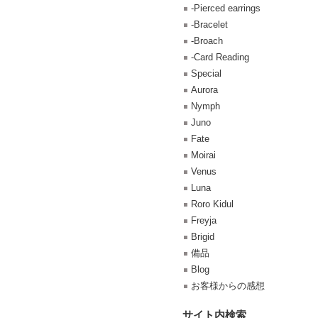
-Pierced earrings
-Bracelet
-Broach
-Card Reading
Special
Aurora
Nymph
Juno
Fate
Moirai
Venus
Luna
Roro Kidul
Freyja
Brigid
備品
Blog
お客様からの感想
サイト内検索