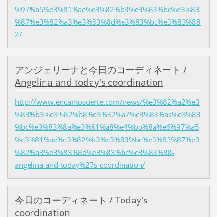
%97%a5%e3%81%ae%e3%82%b3%e3%83%bc%e3%83
%87%e3%82%a3%e3%83%8d%e3%83%bc%e3%83%88
2/
アンジェリーナと今日のコーディネート /
Angelina and today's coordination
http://www.encantosuerte.com/news/%e3%82%a2%e3
%83%b3%e3%82%b8%e3%82%a7%e3%83%aa%e3%83
%bc%e3%83%8a%e3%81%a8%e4%bb%8a%e6%97%a5
%e3%81%ae%e3%82%b3%e3%83%bc%e3%83%87%e3
%82%a3%e3%83%8d%e3%83%bc%e3%83%88-
angelina-and-today%27s-coordination/
今日のコーディネート / Today's
coordination