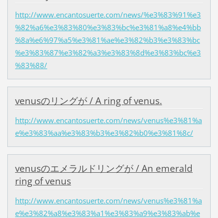
http://www.encantosuerte.com/news/%e3%83%91%e3
%82%a6%e3%83%80%e3%83%bc%e3%81%a8%e4%bb
%8a%e6%97%a5%e3%81%ae%e3%82%b3%e3%83%bc
%e3%83%87%e3%82%a3%e3%83%8d%e3%83%bc%e3
%83%88/
venusのリングが / A ring of venus.
http://www.encantosuerte.com/news/venus%e3%81%a
e%e3%83%aa%e3%83%b3%e3%82%b0%e3%81%8c/
venusのエメラルドリングが / An emerald
ring of venus
http://www.encantosuerte.com/news/venus%e3%81%a
e%e3%82%a8%e3%83%a1%e3%83%a9%e3%83%ab%e