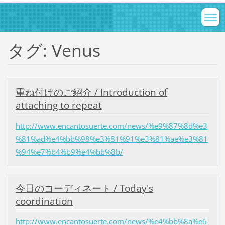
タグ: Venus
重ね付けのご紹介 / Introduction of
attaching to repeat
http://www.encantosuerte.com/news/%e9%87%8d%e3
%81%ad%e4%bb%98%e3%81%91%e3%81%ae%e3%81
%94%e7%b4%b9%e4%bb%8b/
今日のコーディネート / Today's
coordination
http://www.encantosuerte.com/news/%e4%bb%8a%e6