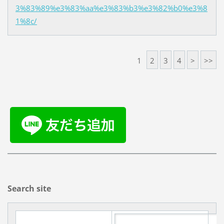
3%83%89%e3%83%aa%e3%83%b3%e3%82%b0%e3%8
1%8c/
1
2
3
4
>
>>
Search site