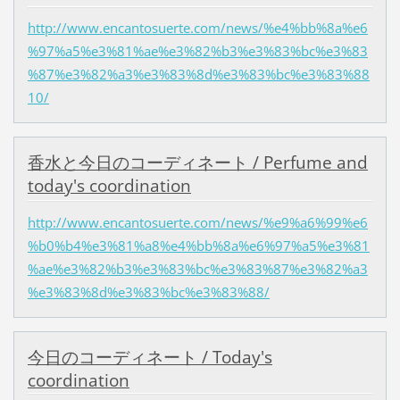
http://www.encantosuerte.com/news/%e4%bb%8a%e6
%97%a5%e3%81%ae%e3%82%b3%e3%83%bc%e3%83
%87%e3%82%a3%e3%83%8d%e3%83%bc%e3%83%88
10/
香水と今日のコーディネート / Perfume and
today's coordination
http://www.encantosuerte.com/news/%e9%a6%99%e6
%b0%b4%e3%81%a8%e4%bb%8a%e6%97%a5%e3%81
%ae%e3%82%b3%e3%83%bc%e3%83%87%e3%82%a3
%e3%83%8d%e3%83%bc%e3%83%88/
今日のコーディネート / Today's
coordination