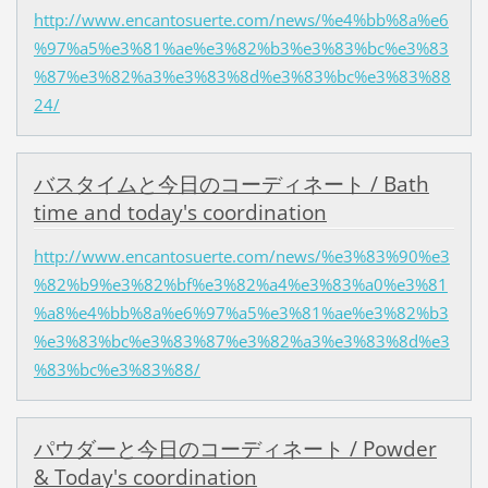
http://www.encantosuerte.com/news/%e4%bb%8a%e6
%97%a5%e3%81%ae%e3%82%b3%e3%83%bc%e3%83
%87%e3%82%a3%e3%83%8d%e3%83%bc%e3%83%88
24/
バスタイムと今日のコーディネート / Bath
time and today's coordination
http://www.encantosuerte.com/news/%e3%83%90%e3
%82%b9%e3%82%bf%e3%82%a4%e3%83%a0%e3%81
%a8%e4%bb%8a%e6%97%a5%e3%81%ae%e3%82%b3
%e3%83%bc%e3%83%87%e3%82%a3%e3%83%8d%e3
%83%bc%e3%83%88/
パウダーと今日のコーディネート / Powder
& Today's coordination