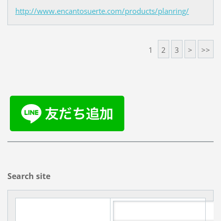
http://www.encantosuerte.com/products/planring/
1
2
3
>
>>
Search site