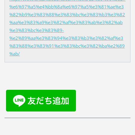
%e6%97%a5%e4%bb%8a%e6%97%a5%e3%81%ae%e3
%82%b9%e3%83%88%e3%83%bc%e3%83%b3%e3%82
%aa%e3%83%a9%e3%82%af%e3%83%ab%e3%82%ab
%e3%83%bc%e3%83%89-
%e2%89%aa%e3%83%94%e3%83%b3%e3%82%af%e3
%83%88%e3%83%91%e3%83%bc%e3%82%ba%e2%89
%ab/