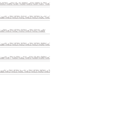
b%e3%82%b93%e6%9c%88%e5%8f%b7%e3%81%ab%e6%8e%b2%e8%bc%
%e3%81%ae%e3%83%91%e3%83%bc%e3%83%ab%e3%83%aa%e3%83%b3%
81%a9%e3%82%93%e3%81%a8/
a%e3%82%ae%e3%83%83%e3%83%88%e3%81%ae%e3%82%b7%e3%83%a
%e3%81%ae%e7%b0%a1%e5%8d%98%e3%81%aa%e3%83%aa%e3%83%95%
f%e3%82%aa%e3%83%bc%e3%83%80%e3%83%bc%e3%83%a1%e3%82%a