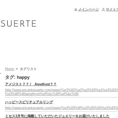
メインページ
サイト
Home
>
タグリスト
タグ: happy
アメジスト？？ / Amethyst？？
http://www.encantosuerte.com/news/%e3%82%a2%e3%83%a1%e3
%e3%80%80amethyst%ef%bc%9f%ef%bc%9f/
ハッピースピリチュアルリング
http://www.encantosuerte.com/news/%e3%83%8f%e3%83%83
ミセス3月号に掲載していただいたジュエリーをお届けいたしました