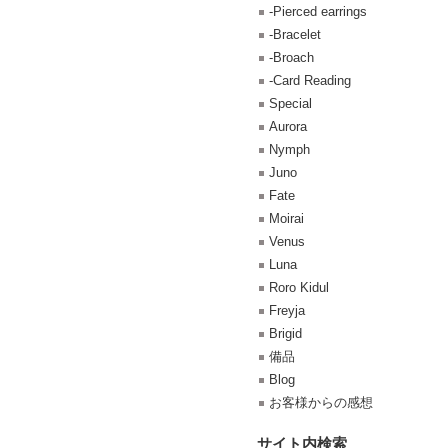
-Pierced earrings
-Bracelet
-Broach
-Card Reading
Special
Aurora
Nymph
Juno
Fate
Moirai
Venus
Luna
Roro Kidul
Freyja
Brigid
備品
Blog
お客様からの感想
サイト内検索