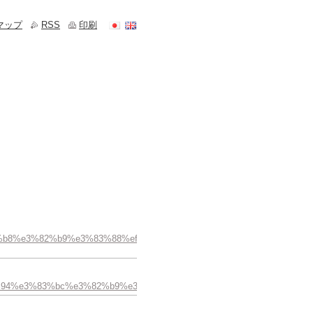
マップ
RSS
印刷
%82%b8%e3%82%b9%e3%83%88%ef%bc%9f%ef%bc%9f-
%e3%83%94%e3%83%bc%e3%82%b9%e3%83%94%e3%83%aa%e3%83%81%e