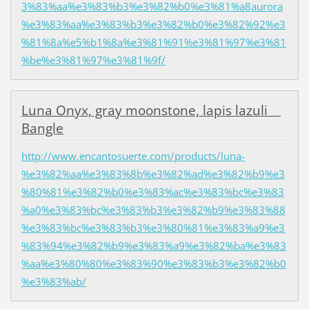
3%83%aa%e3%83%b3%e3%82%b0%e3%81%a8aurora
%e3%83%aa%e3%83%b3%e3%82%b0%e3%82%92%e3
%81%8a%e5%b1%8a%e3%81%91%e3%81%97%e3%81
%be%e3%81%97%e3%81%9f/
Luna Onyx, gray moonstone, lapis lazuli
Bangle
http://www.encantosuerte.com/products/luna-
%e3%82%aa%e3%83%8b%e3%82%ad%e3%82%b9%e3
%80%81%e3%82%b0%e3%83%ac%e3%83%bc%e3%83
%a0%e3%83%bc%e3%83%b3%e3%82%b9%e3%83%88
%e3%83%bc%e3%83%b3%e3%80%81%e3%83%a9%e3
%83%94%e3%82%b9%e3%83%a9%e3%82%ba%e3%83
%aa%e3%80%80%e3%83%90%e3%83%b3%e3%82%b0
%e3%83%ab/