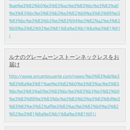
%ae%e3%82%b0%e3%83%ac%e3%83%bc%e3%83%a0
%e3%83%bc%e3%83%b3%e3%82%b9%e3%83%88%e3
%83%bc%e3%83%b3%e3%83%94%e3%82%a2%e3%82
%b9%e3%82%92%e3%81%8a%e5%b1%8a%e3%81%91
/
ルナのグレームーンストーンネックレスをお
届け
http://www.encantosuerte.com/news/%e3%83%ab%e3
%83%8a%e3%81%ae%e3%82%b0%e3%83%ac%e3%83
%bc%e3%83%a0%e3%83%bc%e3%83%b3%e3%82%b9
%e3%83%88%e3%83%bc%e3%83%b3%e3%83%8d%e3
%83%83%e3%82%af%e3%83%ac%e3%82%b9%e3%82
%92%e3%81%8a%e5%b1%8a%e3%81%91/