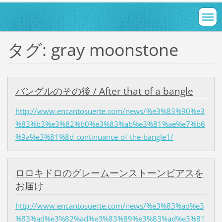
タグ: gray moonstone
バングルのその後 / After that of a bangle
http://www.encantosuerte.com/news/%e3%83%90%e3
%83%b3%e3%82%b0%e3%83%ab%e3%81%ae%e7%b6
%9a%e3%81%8d-continuance-of-the-bangle1/
ロロキドロのグレームーンストーンピアスを
お届け
http://www.encantosuerte.com/news/%e3%83%ad%e3
%83%ad%e3%82%ad%e3%83%89%e3%83%ad%e3%81