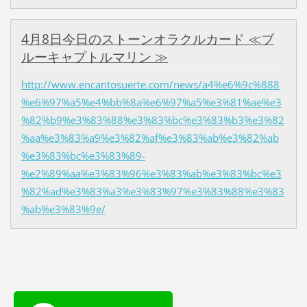
4月8日今日のストーンオラクルカード ≪ブ
ルーキャプトルマリン ≫
http://www.encantosuerte.com/news/a4%e6%9c%888
%e6%97%a5%e4%bb%8a%e6%97%a5%e3%81%ae%e3
%82%b9%e3%83%88%e3%83%bc%e3%83%b3%e3%82
%aa%e3%83%a9%e3%82%af%e3%83%ab%e3%82%ab
%e3%83%bc%e3%83%89-
%e2%89%aa%e3%83%96%e3%83%ab%e3%83%bc%e3
%82%ad%e3%83%a3%e3%83%97%e3%83%88%e3%83
%ab%e3%83%9e/