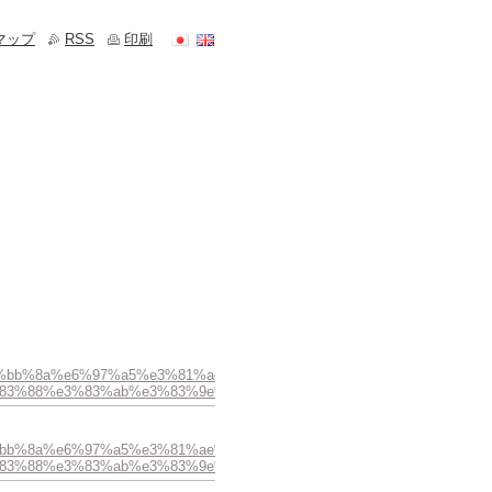
マップ
RSS
印刷
7%a5%e4%bb%8a%e6%97%a5%e3%81%ae%e3%82%b9%e3%83%88%e3%83
83%88%e3%83%ab%e3%83%9e%e3%83%aa%e3%83%b3%e2%89%ab/
%a5%e4%bb%8a%e6%97%a5%e3%81%ae%e3%82%b9%e3%83%88%e3%83%
83%88%e3%83%ab%e3%83%9e%e3%83%aa%e3%83%b3%e2%89%ab/