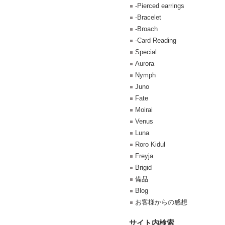
-Pierced earrings
-Bracelet
-Broach
-Card Reading
Special
Aurora
Nymph
Juno
Fate
Moirai
Venus
Luna
Roro Kidul
Freyja
Brigid
備品
Blog
お客様からの感想
サイト内検索