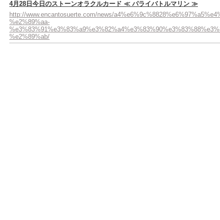
4月28日今日のストーンオラクルカード ≪ パライバトルマリン ≫
http://www.encantosuerte.com/news/a4%e6%9c%8828%e6%9
%e2%89%aa-
%e3%83%91%e3%83%a9%e3%82%a4%e3%83%90%e3%83%88%e3%
%e2%89%ab/