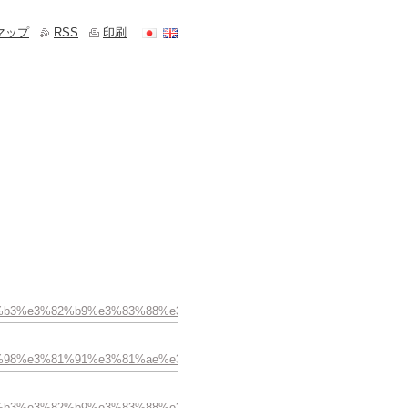
マップ
RSS
印刷
%e3%83%b3%e3%82%b9%e3%83%88%e3%83%bc%e3%83%b3%e3%83%aa%e
4%bb%98%e3%81%91%e3%81%ae%e3%81%94%e7%b4%b9%e4%bb%8b-/
%e3%83%b3%e3%82%b9%e3%83%88%e3%83%bc%e3%83%b3%e3%83%aa