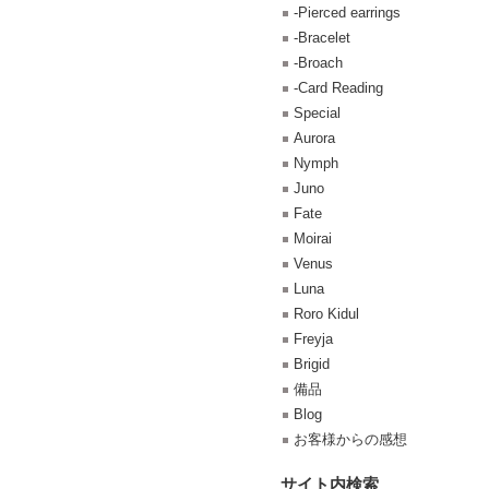
-Pierced earrings
-Bracelet
-Broach
-Card Reading
Special
Aurora
Nymph
Juno
Fate
Moirai
Venus
Luna
Roro Kidul
Freyja
Brigid
備品
Blog
お客様からの感想
サイト内検索