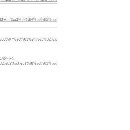
83%bc%e3%83%84%e3%83%aa%e3%83%b3%e3%82%b0-
c%e3%83%97%e3%83%94%e3%82%a2%e3%82%b9/
82%b9-
82%82%e3%81%8f%e3%81%be%e3%81%be%e3%81%ab/