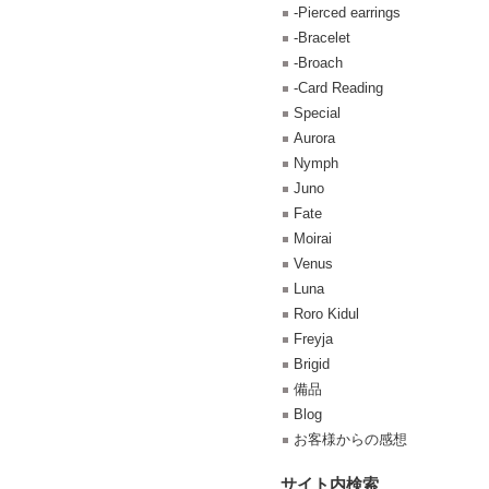
-Pierced earrings
-Bracelet
-Broach
-Card Reading
Special
Aurora
Nymph
Juno
Fate
Moirai
Venus
Luna
Roro Kidul
Freyja
Brigid
備品
Blog
お客様からの感想
サイト内検索