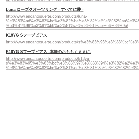
Luna ローズクオーツリング - すべてに愛 -
http://www.encantosuerte.com/products/luna-
%e3%83%ad%e3%83%bc%e3%82%ba%e3%82%af%e3%82%aa%e3%
%e3%81%99%e3%81%b9%e3%81%a6%e3%81%ab%e6%84%9b/
K18YG Sフープピアス
http://www.encantosuerte.com/products/s%e3%83%95%e3%83%b
K18YG Sフープピアス -本能のおももくままに-
http://www.encantosuerte.com/products/k18yg-
s%e3%83%95%e3%83%bc%e3%83%97%e3%83%94%e3%82%a2%e3%
%e6%9c%ac%e8%83%bd%e3%81%ae%e3%81%8a%e3%82%82%e3%