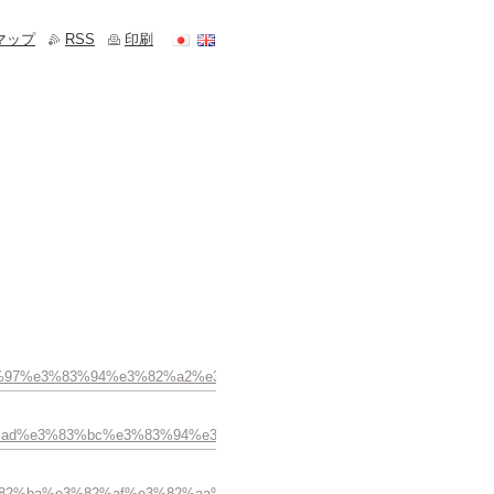
マップ
RSS
印刷
e3%83%97%e3%83%94%e3%82%a2%e3%82%b9%e3%82%92%e3%81%8a%e5
b%e3%82%ad%e3%83%bc%e3%83%94%e3%83%b3%e3%82%af%e3%81%ae
bc%e3%82%ba%e3%82%af%e3%82%aa%e3%83%bc%e3%83%84%e3%83%aa%