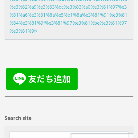
%e3%82%a9%e3%83%bc%e3%83%a0%e3%81%97%e3
%81%a6%e3%81%8a%e5%b1%8a%e3%81%91%e3%81
%84%e3%81%9f%e3%81%97%e3%81%be%e3%81%97
%e3%81%9f/
Search site