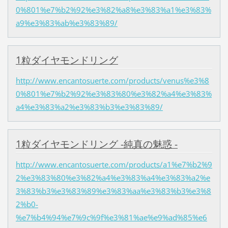
0%801%e7%b2%92%e3%82%a8%e3%83%a1%e3%83%
a9%e3%83%ab%e3%83%89/
1粒ダイヤモンドリング
http://www.encantosuerte.com/products/venus%e3%8
0%801%e7%b2%92%e3%83%80%e3%82%a4%e3%83%
a4%e3%83%a2%e3%83%b3%e3%83%89/
1粒ダイヤモンドリング -純真の魅惑 -
http://www.encantosuerte.com/products/a1%e7%b2%9
2%e3%83%80%e3%82%a4%e3%83%a4%e3%83%a2%e
3%83%b3%e3%83%89%e3%83%aa%e3%83%b3%e3%8
2%b0-
%e7%b4%94%e7%9c%9f%e3%81%ae%e9%ad%85%e6