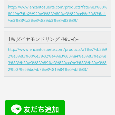
http://www.encantosuerte.com/products/fate%e3%80%
801%e7%b2%92%e3%83%80%e3%82%a4%e3%83%a4
%e3%83%a2%e3%83%b3%e3%83%89/
1粒ダイヤモンドリング -強い心-
http://www.encantosuerte.com/products/a1%e7%b2%9
2%e3%83%80%e3%82%a4%e3%83%a4%e3%83%a2%e
3%83%b3%e3%83%89%e3%83%aa%e3%83%b3%e3%8
2%b0-%e5%bc%b7%e3%81%84%e5%bf%83/