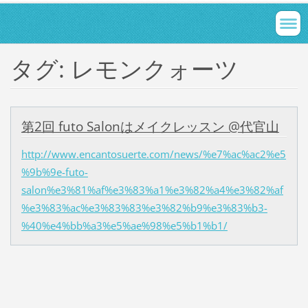
タグ: レモンクォーツ
第2回 futo Salonはメイクレッスン @代官山
http://www.encantosuerte.com/news/%e7%ac%ac2%e5
%9b%9e-futo-
salon%e3%81%af%e3%83%a1%e3%82%a4%e3%82%af
%e3%83%ac%e3%83%83%e3%82%b9%e3%83%b3-
%40%e4%bb%a3%e5%ae%98%e5%b1%b1/