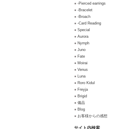
-Pierced earrings
-Bracelet
-Broach
-Card Reading
Special
Aurora
Nymph
Juno
Fate
Moirai
Venus
Luna
Roro Kidul
Freyja
Brigid
備品
Blog
お客様からの感想
サイト内検索