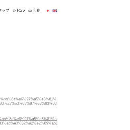
マップ
RSS
印刷
97%a5%e4%bb%8a%e6%97%a5%e3%81%ae%e3%82%b9%e3%83%88%e3%8
83%a3%e3%83%97%e3%83%88%e3%83%ab%e3%83%9e%e3%83%aa/
7%a5%e4%bb%8a%e6%97%a5%e3%81%ae%e3%82%b9%e3%83%88%e3%83
3%ad%e3%82%a2%e2%89%ab1/