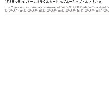
4月8日今日のストーンオラクルカード ≪ブルーキャプトルマリン ≫
http://www.encantosuerte.com/news/a4%e6%9c%888%e6%97
%e2%89%aa%e3%83%96%e3%83%ab%e3%83%bc%e3%82%ad%e3%