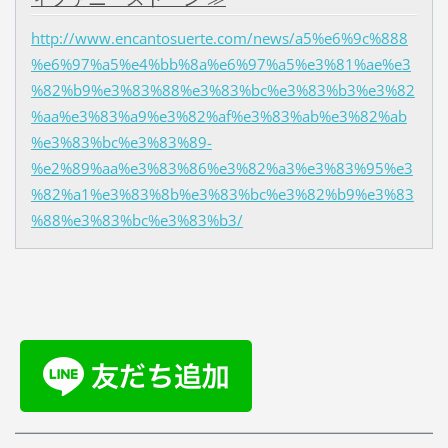
http://www.encantosuerte.com/news/a5%e6%9c%888
%e6%97%a5%e4%bb%8a%e6%97%a5%e3%81%ae%e3
%82%b9%e3%83%88%e3%83%bc%e3%83%b3%e3%82
%aa%e3%83%a9%e3%82%af%e3%83%ab%e3%82%ab
%e3%83%bc%e3%83%89-
%e2%89%aa%e3%83%86%e3%82%a3%e3%83%95%e3
%82%a1%e3%83%8b%e3%83%bc%e3%82%b9%e3%83
%88%e3%83%bc%e3%83%b3/