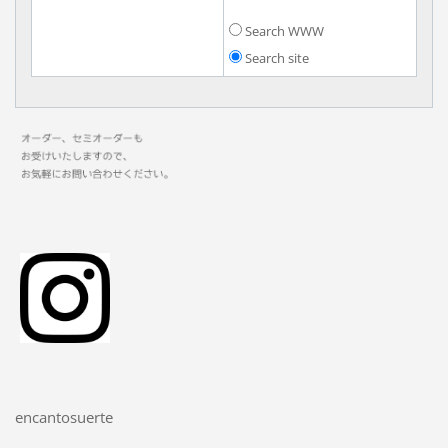
Search WWW
Search site
encantosuerte