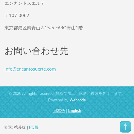
エンカントスエルテ
〒107-0062
東京都港区南青山2-15-5 FARO青山1階
お問い合わせ先
info@enc
antosuer
te.com
© 2026 All rights reserved.|無断で加工、転送、複製を禁止します。
Powered by
Webnode
日本語
|
English
表示:
携帯版
|
PC版