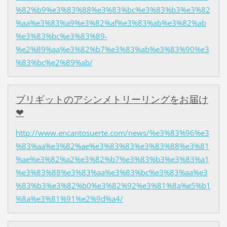
%82%b9%e3%83%88%e3%83%bc%e3%83%b3%e3%82
%aa%e3%83%a9%e3%82%af%e3%83%ab%e3%82%ab
%e3%83%bc%e3%83%89-
%e2%89%aa%e3%82%b7%e3%83%ab%e3%83%90%e3
%83%bc%e2%89%ab/
ブリギットのアシンメトリーリングをお届け
❤
http://www.encantosuerte.com/news/%e3%83%96%e3
%83%aa%e3%82%ae%e3%83%83%e3%83%88%e3%81
%ae%e3%82%a2%e3%82%b7%e3%83%b3%e3%83%a1
%e3%83%88%e3%83%aa%e3%83%bc%e3%83%aa%e3
%83%b3%e3%82%b0%e3%82%92%e3%81%8a%e5%b1
%8a%e3%81%91%e2%9d%a4/