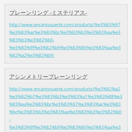
プレーンリング -ミステリアス-
http://www.encantosuerte.com/products/%e3%83%97
%e3%83%ac%e3%83%bc%e3%83%b3%e3%83%aa%e3
%83%b3%e3%82%b0-
%e3%83%9f%e3%82%b9%e3%83%86%e3%83%aa%e3
%82%a2%e3%82%b9/
アシンメトリープレーンリング
http://www.encantosuerte.com/products/%e3%82%a2
%e3%82%b7%e3%83%b3%e3%83%a1%e3%83%88%e3
%83%aa%e3%83%bc%e3%83%97%e3%83%ac%e3%83
%bc%e3%83%b3%e3%83%aa%e3%83%b3%e3%82%b0
-
%e3%83%9f%e3%82%b9%e3%83%86%e3%83%aa%e3