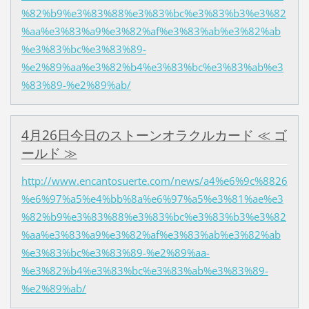
%82%b9%e3%83%88%e3%83%bc%e3%83%b3%e3%82
%aa%e3%83%a9%e3%82%af%e3%83%ab%e3%82%ab
%e3%83%bc%e3%83%89-
%e2%89%aa%e3%82%b4%e3%83%bc%e3%83%ab%e3
%83%89-%e2%89%ab/
4月26日今日のストーンオラクルカード ≪ ゴ
ールド ≫
http://www.encantosuerte.com/news/a4%e6%9c%8826
%e6%97%a5%e4%bb%8a%e6%97%a5%e3%81%ae%e3
%82%b9%e3%83%88%e3%83%bc%e3%83%b3%e3%82
%aa%e3%83%a9%e3%82%af%e3%83%ab%e3%82%ab
%e3%83%bc%e3%83%89-%e2%89%aa-
%e3%82%b4%e3%83%bc%e3%83%ab%e3%83%89-
%e2%89%ab/