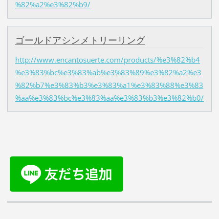
%82%a2%e3%82%b9/
ゴールドアシンメトリーリング
http://www.encantosuerte.com/products/%e3%82%b4
%e3%83%bc%e3%83%ab%e3%83%89%e3%82%a2%e3
%82%b7%e3%83%b3%e3%83%a1%e3%83%88%e3%83
%aa%e3%83%bc%e3%83%aa%e3%83%b3%e3%82%b0/