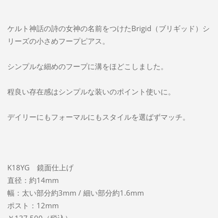
ケルト神話の詩の女神の名前をつけたBrigid（ブリギッド）シ
リーズの小さめフープピアス。
シンプルな細めのフープに溝をほどこしました。
程良い存在感はシンプルな装いのポイント使いに。
デイリーにもフォーマルにもスタイルを選ばずマッチ。
K18YG 鏡面仕上げ
直径：約14mm
幅：太い部分約3mm / 細い部分約1.6mm
ポスト：12mm
￥137,500（税込
）