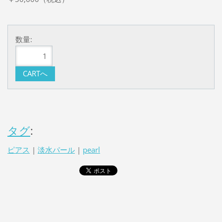
数量:
タグ
:
ピアス
|
淡水パール
|
pearl