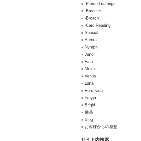
-Pierced earrings
-Bracelet
-Broach
-Card Reading
Special
Aurora
Nymph
Juno
Fate
Moirai
Venus
Luna
Roro Kidul
Freyja
Brigid
備品
Blog
お客様からの感想
サイト内検索