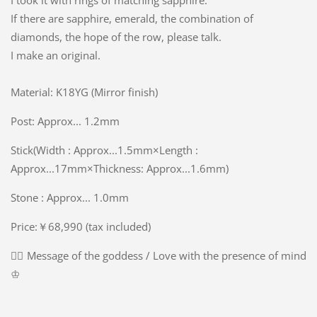
If there are sapphire, emerald, the combination of
diamonds, the hope of the row, please talk.
I make an original.
Material: K18YG (Mirror finish)
Post: Approx... 1.2mm
Stick(Width : Approx...1.5mm×Length :
Approx...17mm×Thickness: Approx...1.6mm)
Stone : Approx... 1.0mm
Price:￥68,990 (tax included)
➸ฺ
Message of the goddess / Love with the presence of mind
♔