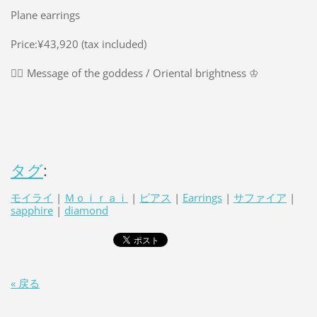
Plane earrings
Price:¥43,920 (tax included)
➸ฺ
Message of the goddess / Oriental brightness ♔
タグ
:
モイライ
|
Ｍｏｉｒａｉ
|
ピアス
|
Earrings
|
サファイア
|
sapphire
|
diamond
« 戻る