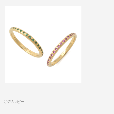
〇
左/ルビー