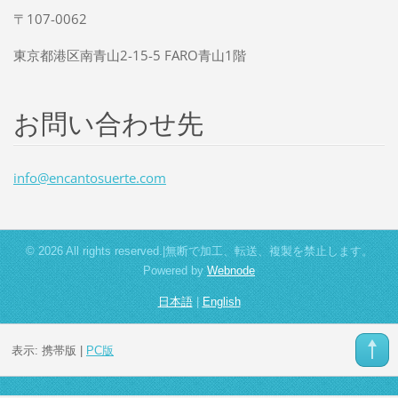
〒107-0062
東京都港区南青山2-15-5 FARO青山1階
お問い合わせ先
info@enc
antosuer
te.com
© 2026 All rights reserved.|無断で加工、転送、複製を禁止します。
Powered by
Webnode
日本語
|
English
表示:
携帯版
|
PC版