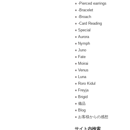
-Pierced earrings
-Bracelet
-Broach
-Card Reading
Special
Aurora
Nymph
Juno
Fate
Moirai
Venus
Luna
Roro Kidul
Freyja
Brigid
備品
Blog
お客様からの感想
サイト内検索