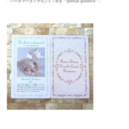
「 ハーキマーダイヤモンド / 導き＇spiritual guidance＇」