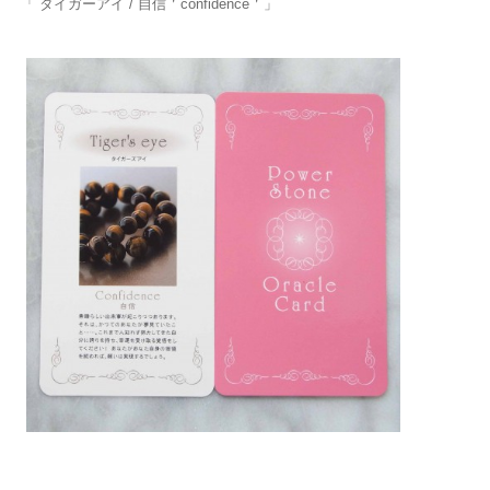
「 タイガーアイ / 自信＇confidence＇」