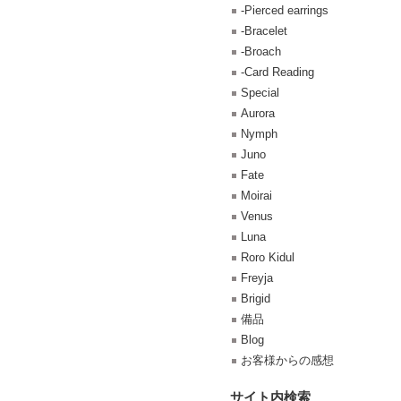
-Pierced earrings
-Bracelet
-Broach
-Card Reading
Special
Aurora
Nymph
Juno
Fate
Moirai
Venus
Luna
Roro Kidul
Freyja
Brigid
備品
Blog
お客様からの感想
サイト内検索