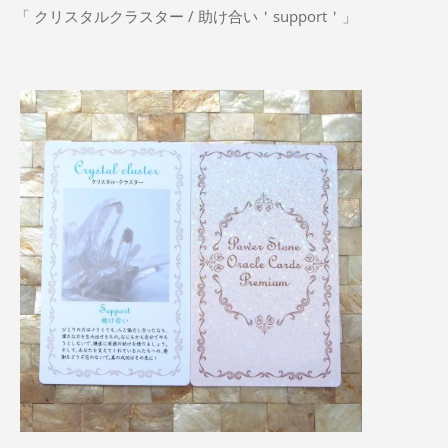
「 クリスタルクラスター / 助け合い＇support＇」