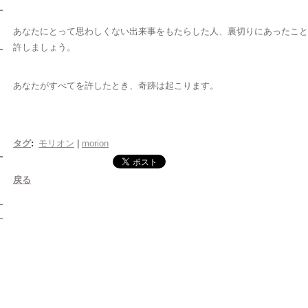
あなたにとって思わしくない出来事をもたらした人、裏切りにあったこと
許しましょう。
あなたがすべてを許したとき、奇跡は起こります。
タグ
:
モリオン
|
morion
戻る