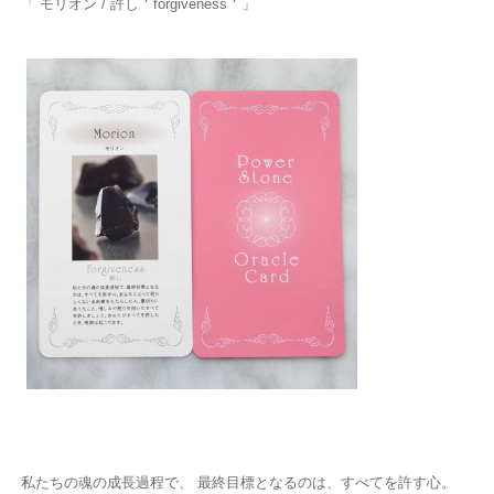
「 モリオン / 許し＇forgiveness＇」
私たちの魂の成長過程で、 最終目標となるのは、すべてを許す心。