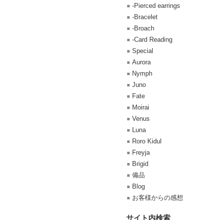
-Pierced earrings
-Bracelet
-Broach
-Card Reading
Special
Aurora
Nymph
Juno
Fate
Moirai
Venus
Luna
Roro Kidul
Freyja
Brigid
備品
Blog
お客様からの感想
サイト内検索