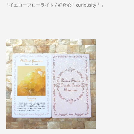
「イエローフローライト / 好奇心＇curiousity＇」