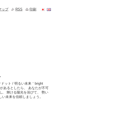
マップ
RSS
印刷
≫
ト / 明るい未来＇bright
この世に不可能があるとしたら、 あなたが不可
ん。 輝ける陽光を浴びて、 勢い
しい未来を信頼しましょう。