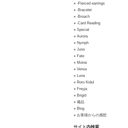
-Pierced earrings
-Bracelet
-Broach
-Card Reading
Special
Aurora
Nymph
Juno
Fate
Moirai
Venus
Luna
Roro Kidul
Freyja
Brigid
備品
Blog
お客様からの感想
サイト内検索