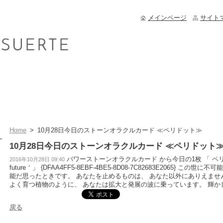
メインページ
サイト
Home
>
10月28日今日のストーンオラクルカード ≪ペリドット≫
10月28日今日のストーンオラクルカード ≪ペリドット
パワーストーンオラクルカード から今日の1枚 「 ペリドッ
2016年10月28日 09:40
future＇」 {DFAA4FF5-8EBF-4BE5-8D08-7C82683E2065} 
能だ思ったときです。 あなたを止めるものは、 あなた以外にありえませ
よく育つ植物のように、 あなたは拡大と発展の波に乗っています。 輝か
戻る