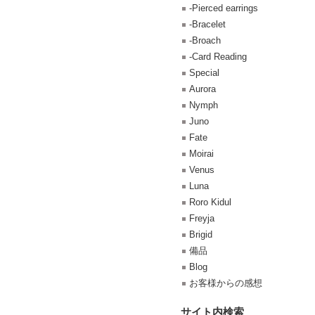
-Pierced earrings
-Bracelet
-Broach
-Card Reading
Special
Aurora
Nymph
Juno
Fate
Moirai
Venus
Luna
Roro Kidul
Freyja
Brigid
備品
Blog
お客様からの感想
サイト内検索