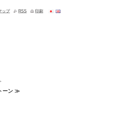
マップ
RSS
印刷
≫
トーン ≫