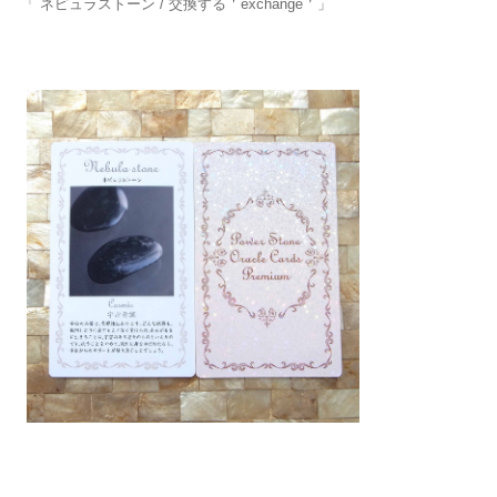
「 ネピュラストーン / 交換する＇exchange＇」