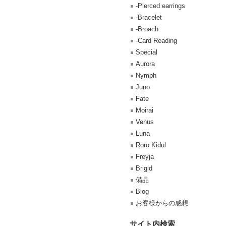
-Pierced earrings
-Bracelet
-Broach
-Card Reading
Special
Aurora
Nymph
Juno
Fate
Moirai
Venus
Luna
Roro Kidul
Freyja
Brigid
備品
Blog
お客様からの感想
サイト内検索