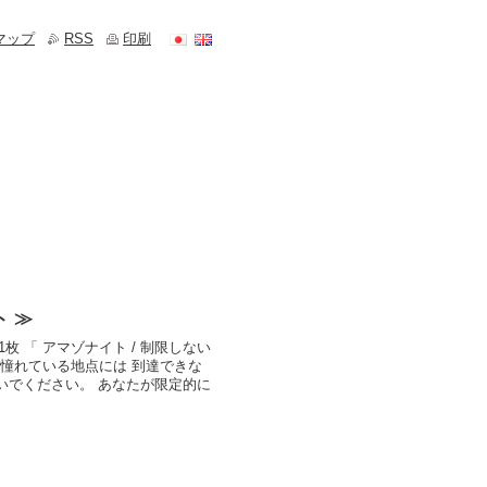
マップ
RSS
印刷
ト ≫
 「 アマゾナイト / 制限しない
？ 憧れている地点には 到達できな
いでください。 あなたが限定的に