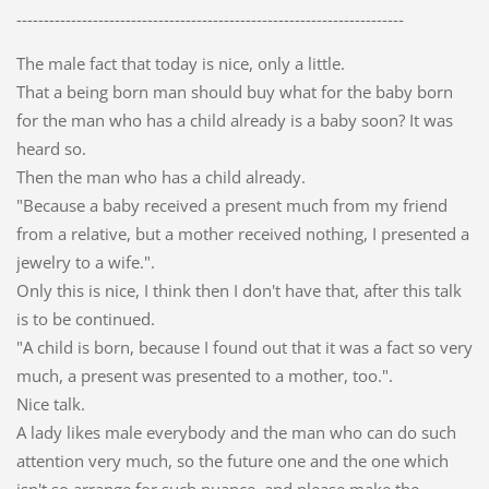
-----------------------------------------------------------------------
The male fact that today is nice, only a little.
That a being born man should buy what for the baby born
for the man who has a child already is a baby soon? It was
heard so.
Then the man who has a child already.
"Because a baby received a present much from my friend
from a relative, but a mother received nothing, I presented a
jewelry to a wife.".
Only this is nice, I think then I don't have that, after this talk
is to be continued.
"A child is born, because I found out that it was a fact so very
much, a present was presented to a mother, too.".
Nice talk.
A lady likes male everybody and the man who can do such
attention very much, so the future one and the one which
isn't so arrange for such nuance, and please make the