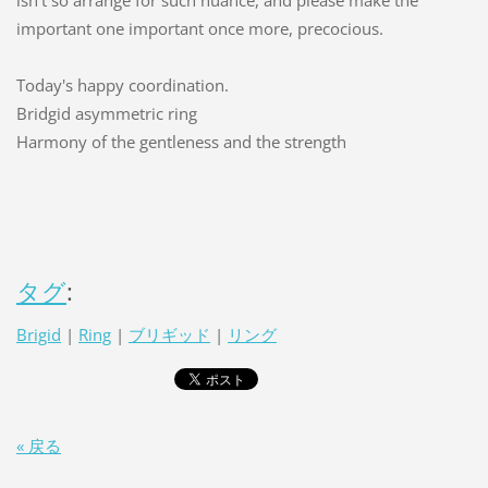
important one important once more, precocious.
Today's happy coordination.
Bridgid asymmetric ring
Harmony of the gentleness and the strength
タグ
:
Brigid
|
Ring
|
ブリギッド
|
リング
« 戻る