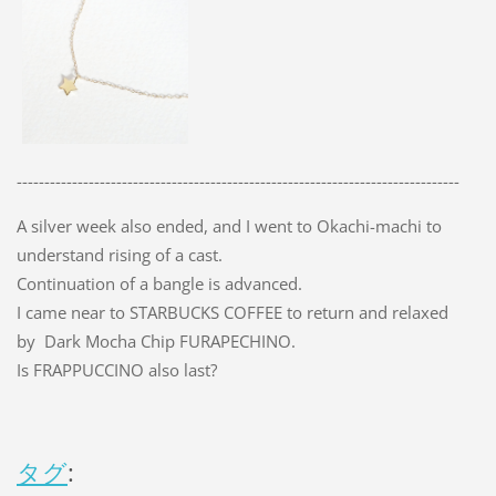
--------------------------------------------------------------------------------
A silver week also ended, and I went to Okachi-machi to
understand rising of a cast.
Continuation of a bangle is advanced.
I came near to STARBUCKS COFFEE to return and relaxed
by Dark Mocha Chip FURAPECHINO.
Is FRAPPUCCINO also last?
タグ
: