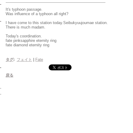
------------------------------------------------------------------------------------
It's typhoon passage.
Was influence of a typhoon all right?
I have come to this station today.
S
eibukyuujoumae station.
There is much madam.
Today's coordination.
fate pinksapphire eternity ring
fate diamond eternity ring
タグ
:
フェイト
|
Fate
戻る