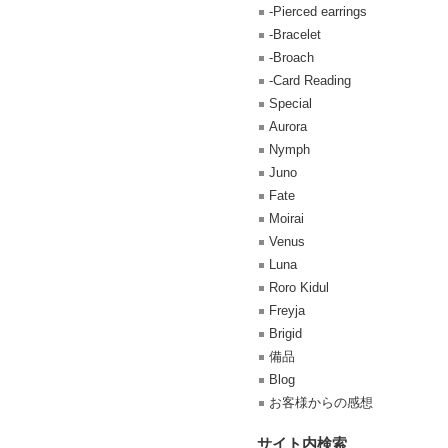
-Pierced earrings
-Bracelet
-Broach
-Card Reading
Special
Aurora
Nymph
Juno
Fate
Moirai
Venus
Luna
Roro Kidul
Freyja
Brigid
備品
Blog
お客様からの感想
サイト内検索