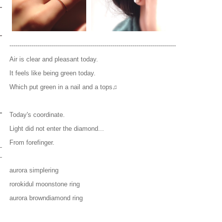
------------------------------------------------------------------------------------
Air is clear and pleasant today.
It feels like being green today.
Which put green in a nail and a tops♫
Today's coordinate.
Light did not enter the diamond...
From forefinger.
aurora simplering
rorokidul moonstone ring
aurora browndiamond ring