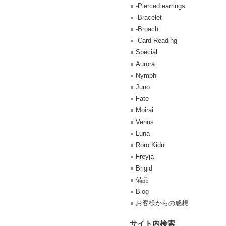
-Pierced earrings
-Bracelet
-Broach
-Card Reading
Special
Aurora
Nymph
Juno
Fate
Moirai
Venus
Luna
Roro Kidul
Freyja
Brigid
備品
Blog
お客様からの感想
サイト内検索