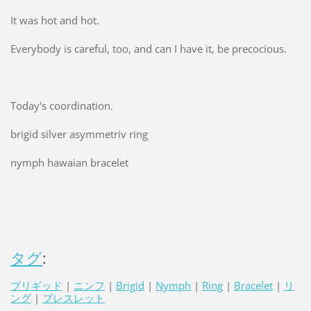
It was hot and hot.
Everybody is careful, too, and can I have it, be precocious.
Today's coordination.
brigid silver asymmetriv ring
nymph hawaian bracelet
タグ
:
ブリギッド
|
ニンフ
|
Brigid
|
Nymph
|
Ring
|
Bracelet
|
リ
ング
|
ブレスレット