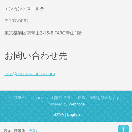
エンカントスエルテ
〒107-0062
東京都港区南青山2-15-5 FARO青山1階
お問い合わせ先
info@enc
antosuer
te.com
© 2026 All rights reserved.|無断で加工、転送、複製を禁止します。
Powered by
Webnode
日本語
|
English
表示:
携帯版
|
PC版