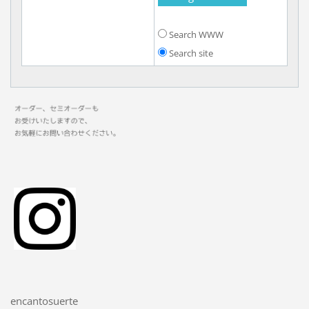
Search WWW
Search site
encantosuerte