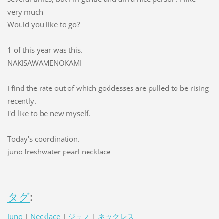
very much.
Would you like to go?
1 of this year was this.
NAKISAWAMENOKAMI
I find the rate out of which goddesses are pulled to be rising
recently.
I'd like to be new myself.
Today's coordination.
juno freshwater pearl necklace
タグ
:
Juno
|
Necklace
|
ジュノ
|
ネックレス