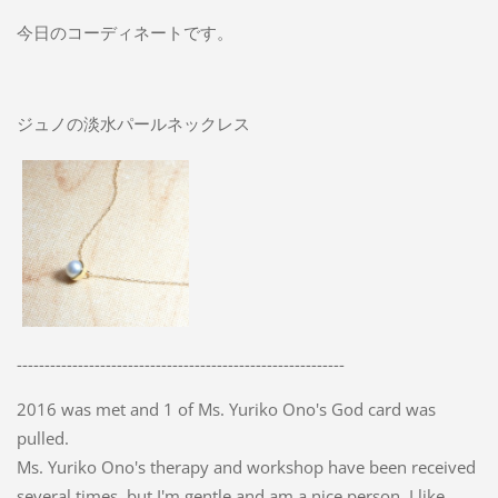
今日のコーディネートです。
ジュノの淡水パールネックレス
-----------------------------------------------------------
2016 was met and 1 of Ms. Yuriko Ono's God card was
pulled.
Ms. Yuriko Ono's therapy and workshop have been received
several times, but I'm gentle and am a nice person. I like