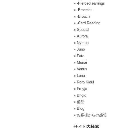
-Pierced earrings
-Bracelet
-Broach
-Card Reading
Special
Aurora
Nymph
Juno
Fate
Moirai
Venus
Luna
Roro Kidul
Freyja
Brigid
備品
Blog
お客様からの感想
サイト内検索