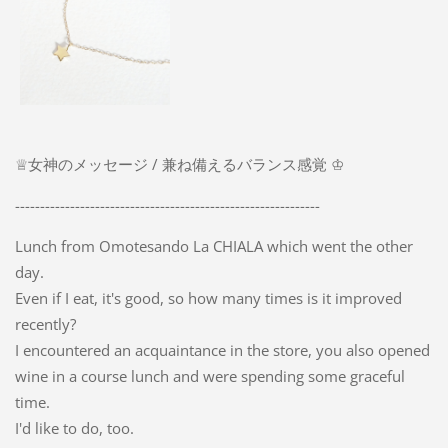
♕女神のメッセージ / 兼ね備えるバランス感覚 ♔
-------------------------------------------------------------
Lunch from Omotesando La CHIALA which went the other
day.
Even if I eat, it's good, so how many times is it improved
recently?
I encountered an acquaintance in the store, you also opened
wine in a course lunch and were spending some graceful
time.
I'd like to do, too.