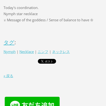
Today's coordination.
Nymph star necklace
Message of the goddess / Sense of balance to have ♔
♕
タグ
:
Nymph
|
Necklace
|
ニンフ
|
ネックレス
« 戻る