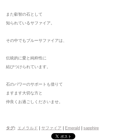
また叡智の石として
知られているサファイア。
その中でもブルーサファイアは、
伝統的に愛と純粋性に
結びつけられています。
石のパワーのサポートも借りて
ますます大切な方と
仲良くお過ごしくださいませ。
タグ
:
エメラルド
|
サファイア
|
Emerald
|
sapphire