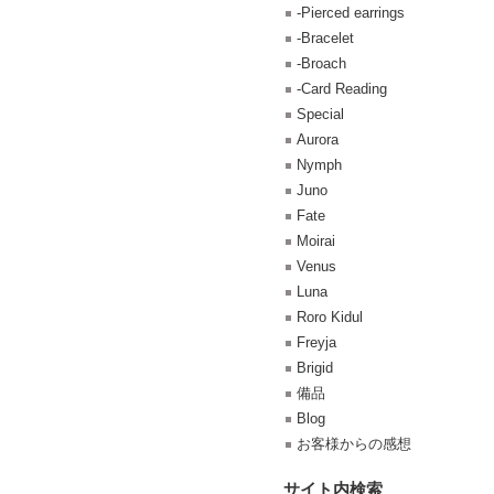
-Pierced earrings
-Bracelet
-Broach
-Card Reading
Special
Aurora
Nymph
Juno
Fate
Moirai
Venus
Luna
Roro Kidul
Freyja
Brigid
備品
Blog
お客様からの感想
サイト内検索