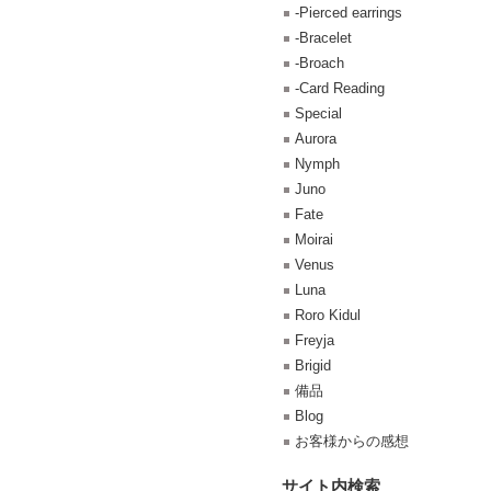
-Pierced earrings
-Bracelet
-Broach
-Card Reading
Special
Aurora
Nymph
Juno
Fate
Moirai
Venus
Luna
Roro Kidul
Freyja
Brigid
備品
Blog
お客様からの感想
サイト内検索