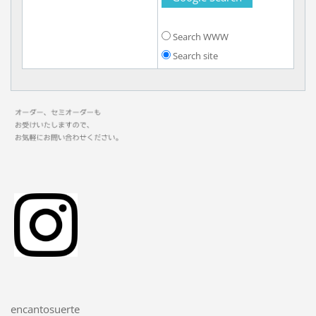
Search WWW
Search site
encantosuerte