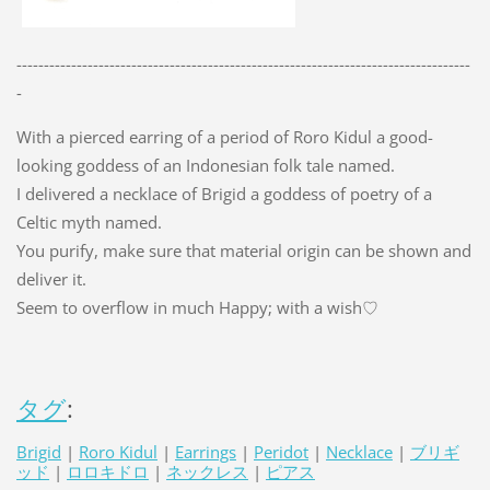
-----------------------------------------------------------------------------------
-
With a pierced earring of a period of Roro Kidul a good-
looking goddess of an Indonesian folk tale named.
I delivered a necklace of Brigid a goddess of poetry of a
Celtic myth named.
You purify, make sure that material origin can be shown and
deliver it.
Seem to overflow in much Happy; with a wish♡
タグ
:
Brigid
|
Roro Kidul
|
Earrings
|
Peridot
|
Necklace
|
ブリギ
ッド
|
ロロキドロ
|
ネックレス
|
ピアス