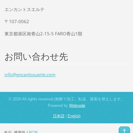
エンカントスエルテ
〒107-0062
東京都港区南青山2-15-5 FARO青山1階
お問い合わせ先
info@enc
antosuer
te.com
© 2026 All rights reserved.|無断で加工、転送、複製を禁止します。
Powered by
Webnode
日本語
|
English
表示:
携帯版
|
PC版