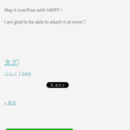
May it overflow with HAPPY！
I am glad to be able to attach it at once♡
タグ
:
ジュノ
|
Juno
« 戻る