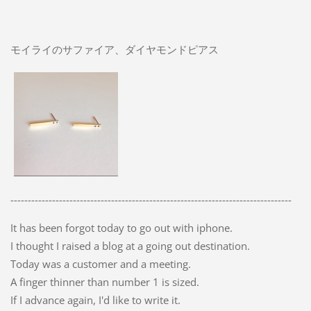
モイライのサファイア、ダイヤモンドピアス
---------------------------------------------------------------------------------
It has been forgot today to go out with iphone.
I thought I raised a blog at a going out destination.
Today was a customer and a meeting.
A finger thinner than number 1 is sized.
If I advance again, I'd like to write it.