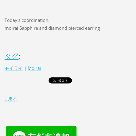
Today's coordination.
moirai Sapphire and diamond pierced earring
タグ
:
モイライ
|
Moirai
« 戻る